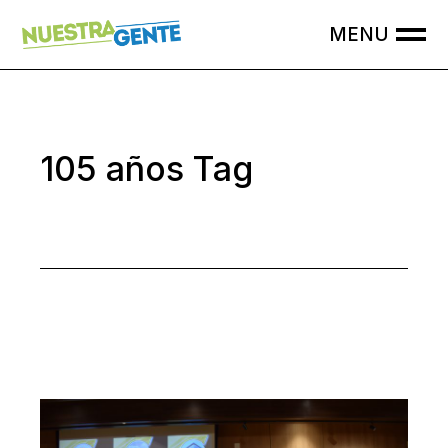
Skip
to
the
content
105 años Tag