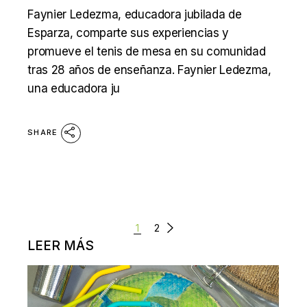
Faynier Ledezma, educadora jubilada de
Esparza, comparte sus experiencias y
promueve el tenis de mesa en su comunidad
tras 28 años de enseñanza. Faynier Ledezma,
una educadora ju
SHARE
PAGINACIÓN
1
2
DE
LEER MÁS
ENTRADAS