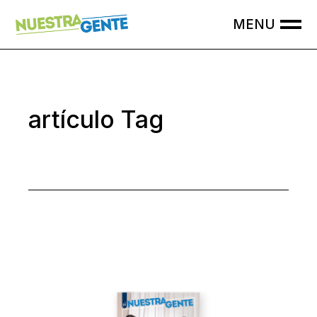
Skip
to
the
content
artículo Tag