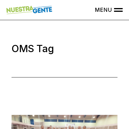
Skip
to
the
content
OMS Tag