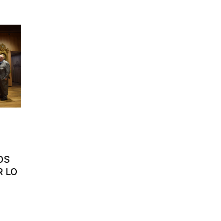
OS
R LO