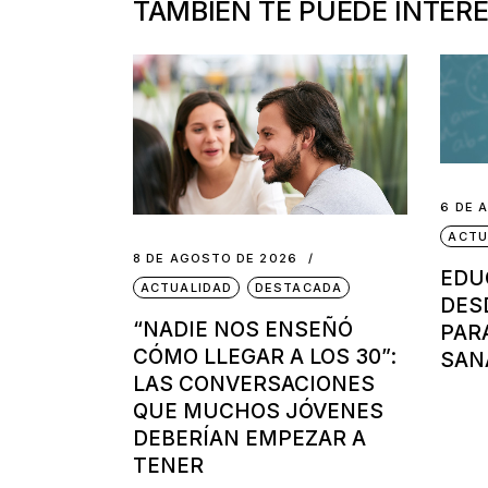
TAMBIÉN TE PUEDE INTER
6 DE 
ACTU
8 DE AGOSTO DE 2026
EDU
ACTUALIDAD
DESTACADA
DES
“NADIE NOS ENSEÑÓ
PAR
CÓMO LLEGAR A LOS 30”:
SAN
LAS CONVERSACIONES
QUE MUCHOS JÓVENES
DEBERÍAN EMPEZAR A
TENER