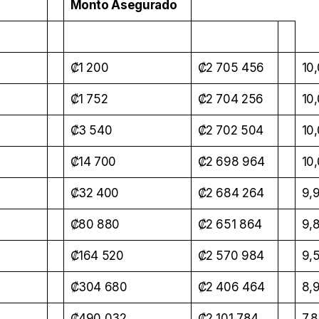
Monto Asegurado
₡1 200
₡2 705 456
10
₡1 752
₡2 704 256
10
₡3 540
₡2 702 504
10
₡14 700
₡2 698 964
10
₡32 400
₡2 684 264
9,
₡80 880
₡2 651 864
9,
₡164 520
₡2 570 984
9,
₡304 680
₡2 406 464
8,
₡490 032
₡2 101 784
7,