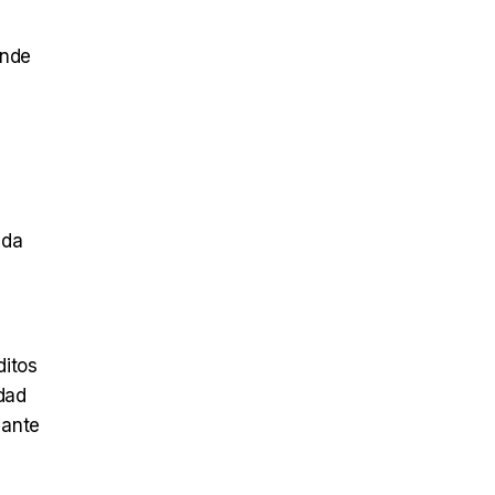
onde
eda
ditos
edad
 ante