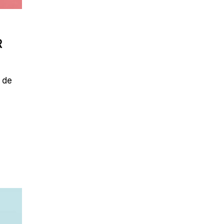
R
 de